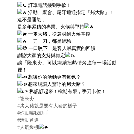
訂單電話接到手軟！
活動、聚會、尾牙通通指定「烤大豬」！
這不是運氣，
是多年累積的專業、火候與堅持
一隻大豬，從選材到火候掌控
一刀一刀，都是經驗
一口咬下，是客人最真實的回饋
謝謝大家的支持與肯定
讓「隆來夯」可以繼續把熱情烤進每一場活動
裡！
想讓你的活動更有氣氛？
想來場讓人驚呼的烤大豬？
私訊訂起來！檔期有限，手刀卡位！
#隆來夯
#烤大豬就是要有大豬的樣子
#你動嘴我動手
#活動首選
#人氣爆棚