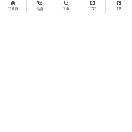
回首頁
電話
手機
LINE
FB
初二回娘家烤肉聚會
懶得備料、又怕烤不好？ 燒
烤外燴｜南投燒烤外燴