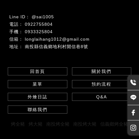
@sai1005
0922755804
0933325804
longlaihang1012@gmail.com
南投縣信義鄉地利村開信巷8號
回首頁
關於我們
菜單
預約流程
外燴日誌
Q&A
聯絡我們
烤全豬
烤大豬
南投烤全豬
南投烤大豬
信義鄉烤全豬