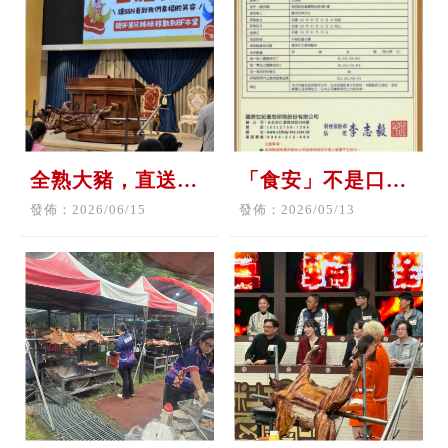
全熟大豬，直送八
「食安」不是口
樓禮拜堂
號，而是我們對每
發佈：2026/06/15
發佈：2026/05/13
一位客人的責任。