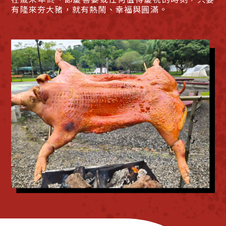
有隆來夯大豬，就有熱鬧、幸福與圓滿。