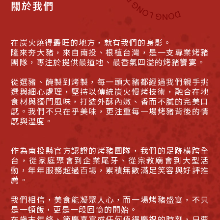
關於我們
在炭火燒得最旺的地方，就有我們的身影。
隆來夯大豬，來自南投、根植台灣，是一支專業烤豬
團隊，專注於提供最道地、最香氣四溢的烤豬饗宴。
從選豬、醃製到烤製，每一頭大豬都經過我們親手挑
選與細心處理，堅持以傳統炭火慢烤技術，融合在地
食材與獨門風味，打造外酥內嫩、香而不膩的完美口
感。我們不只在乎美味，更注重每一場烤豬背後的情
感與溫度。
作為南投縣官方認證的烤豬團隊，我們的足跡橫跨全
台，從家庭聚會到企業尾牙、從宗教廟會到大型活
動，年年服務超過百場，累積無數滿足笑容與好評推
薦。
我們相信，美食能凝聚人心，而一場烤豬盛宴，不只
是一頓飯，更是一段回憶的開始。
在歲末年終、節慶喜宴或任何值得慶祝的時刻，只要